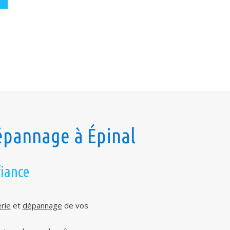
épannage à Épinal
fiance
rie
et
dépannage
de vos