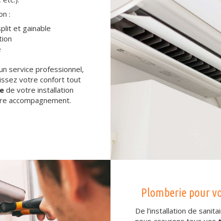
on :
plit et gainable
tion
e
un service professionnel,
issez votre confort tout
ue
de votre installation
otre accompagnement.
Plomberie pour vo
De l’installation de sanita