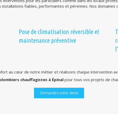
ous intervenons pour les particuliers comme dans les locaux profe
s installations fiables, performantes et pérennes. Nos domaines d’
Pose de climatisation réversible et
T
maintenance préventive
r
l
ort au cœur de notre métier et réalisons chaque intervention ave
plombiers chauffagistes à Épinal
pour tous vos projets de cha
Demandez votre devis